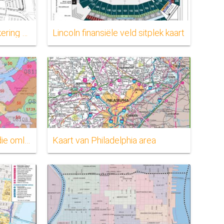
Lincoln finansiële veld parkering map
Lincoln finansiële veld sitplek kaart
Kaart van Philadelphia en die omliggende gebiede
Kaart van Philadelphia area