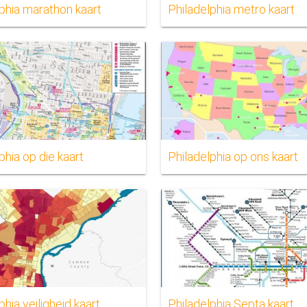
phia marathon kaart
Philadelphia metro kaart
phia op die kaart
Philadelphia op ons kaart
phia veiligheid kaart
Philadelphia Septa kaart