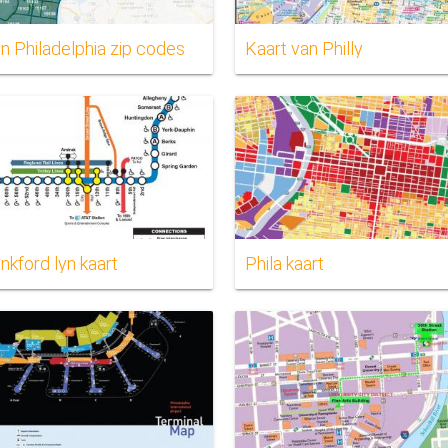
n Philadelphia zip codes
Kaart van Philly
nkford lyn kaart
Phila kaart