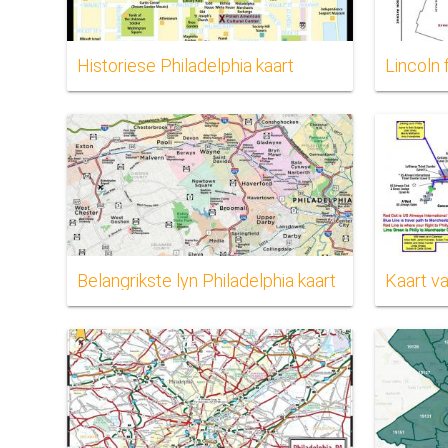
Historiese Philadelphia kaart
Lincoln 
Belangrikste lyn Philadelphia kaart
Kaart v