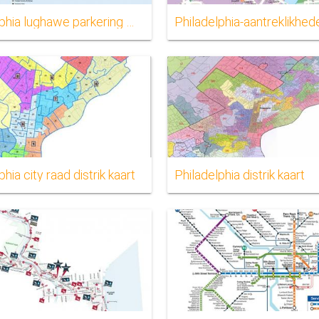
Philadelphia lughawe parkering map
Philadelphia-aantreklikhed
phia city raad distrik kaart
Philadelphia distrik kaart