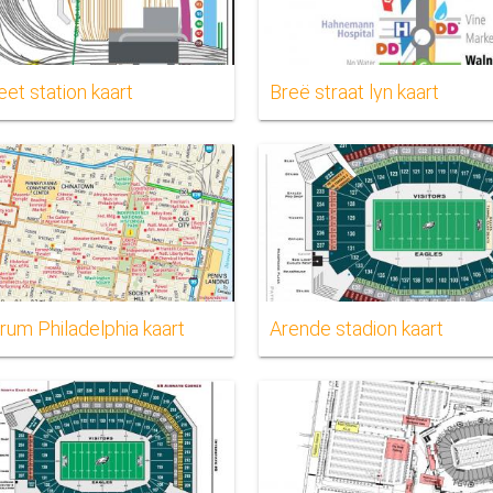
eet station kaart
Breë straat lyn kaart
rum Philadelphia kaart
Arende stadion kaart