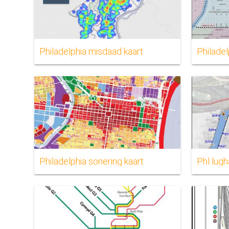
Philadelphia misdaad kaart
Philade
Philadelphia sonering kaart
Phl lug