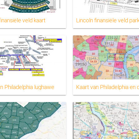
finansiële veld kaart
an Philadelphia lughawe