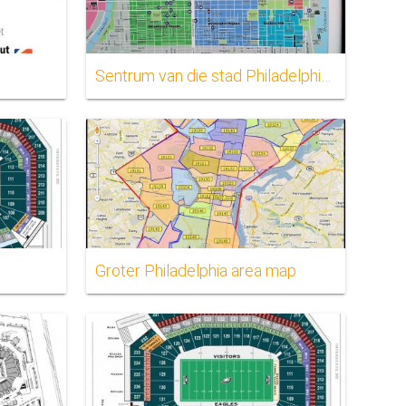
Sentrum van die stad Philadelphia kaart
Groter Philadelphia area map