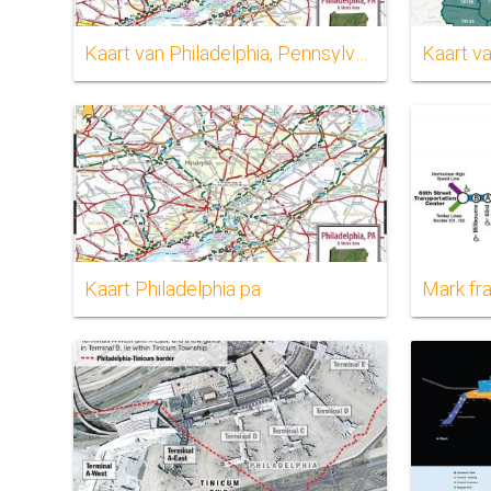
Kaart van Philadelphia, Pennsylvania
Kaart va
Kaart Philadelphia pa
Mark fra