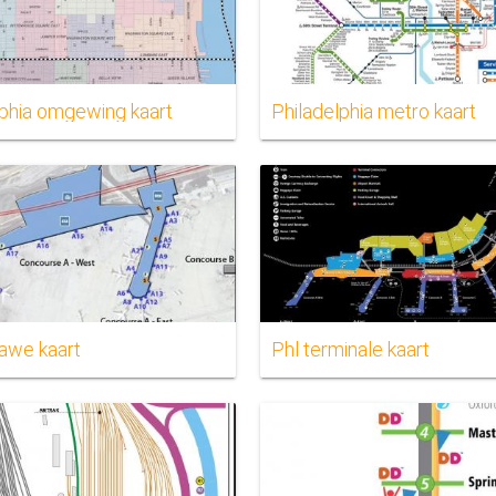
lphia omgewing kaart
Philadelphia metro kaart
hawe kaart
Phl terminale kaart